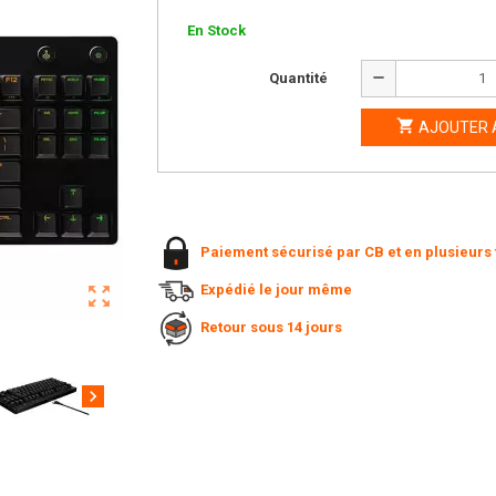
En Stock
remove
Quantité

AJOUTER 
Paiement sécurisé par CB et en plusieurs 
Expédié le jour même
zoom_out_map
Retour sous 14 jours
chevron_right