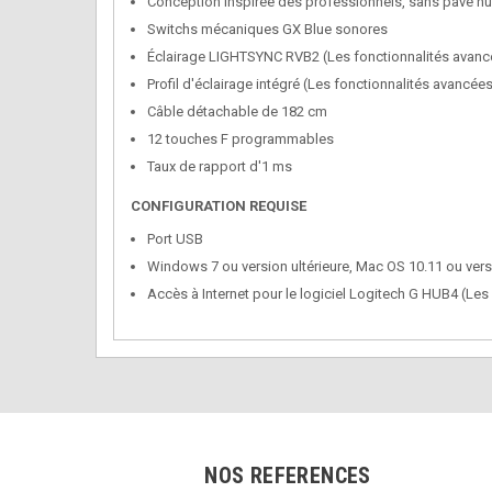
Conception inspirée des professionnels, sans pavé n
Switchs mécaniques GX Blue sonores
Éclairage LIGHTSYNC RVB2 (Les fonctionnalités avanc
Profil d'éclairage intégré (Les fonctionnalités avanc
Câble détachable de 182 cm
12 touches F programmables
Taux de rapport d'1 ms
CONFIGURATION REQUISE
Port USB
Windows 7 ou version ultérieure, Mac OS 10.11 ou versi
Accès à Internet pour le logiciel Logitech G HUB4 (L
NOS REFERENCES