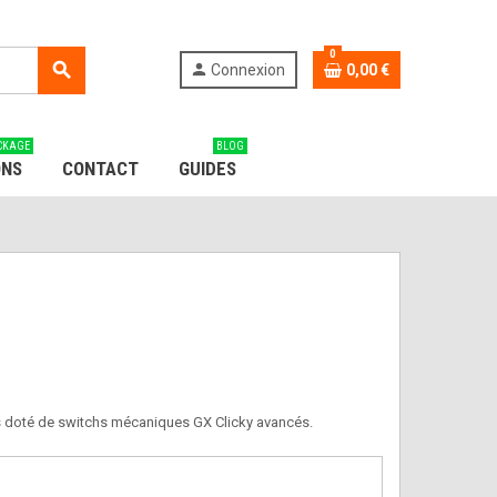
0
search
person
Connexion
0,00 €
CKAGE
BLOG
ONS
CONTACT
GUIDES
s doté de switchs mécaniques GX Clicky avancés.