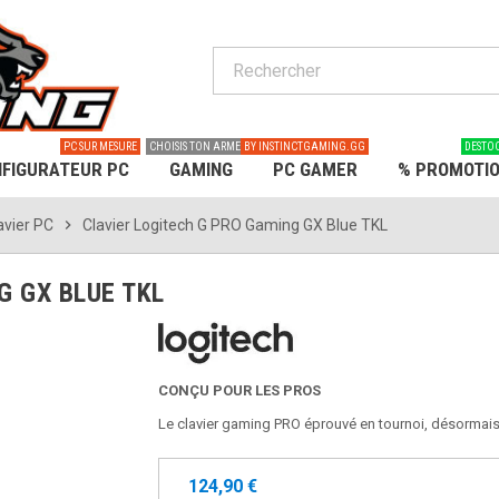
PC SUR MESURE
CHOISIS TON ARME
BY INSTINCTGAMING.GG
DESTO
FIGURATEUR PC
GAMING
PC GAMER
% PROMOTI
avier PC
chevron_right
Clavier Logitech G PRO Gaming GX Blue TKL
G GX BLUE TKL
CONÇU POUR LES PROS
Le clavier gaming PRO éprouvé en tournoi, désormai
124,90 €