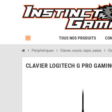
view_headline
TOUS NOS PRODUITS
CON
chevron_right
Périphériques
chevron_right
Clavier, souris, tapis, saisie
chevron_right
Cl
CLAVIER LOGITECH G PRO GAMIN