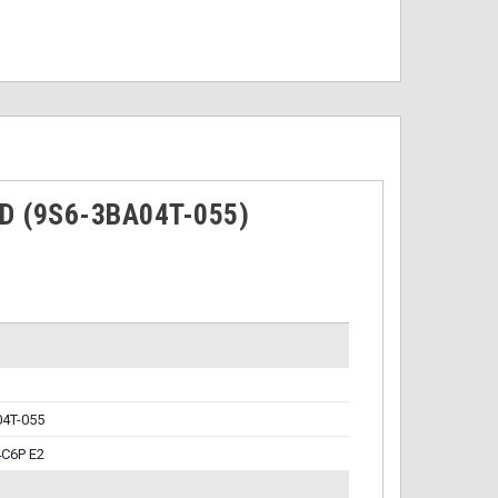
ED (9S6-3BA04T-055)
4T-055
4C6P E2