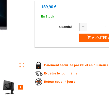
189,90 €
En Stock
remove
Quantité

AJOUTER 
zoom_out_map
Paiement sécurisé par CB et en plusieurs 
Expédié le jour même
Retour sous 14 jours
chevron_right