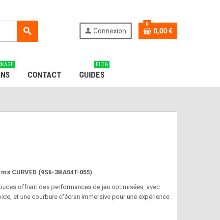
0
search
person
Connexion
0,00 €
CKAGE
BLOG
ONS
CONTACT
GUIDES
 1ms CURVED (9S6-3BA04T-055)
pouces offrant des performances de jeu optimisées, avec
apide, et une courbure d'écran immersive pour une expérience