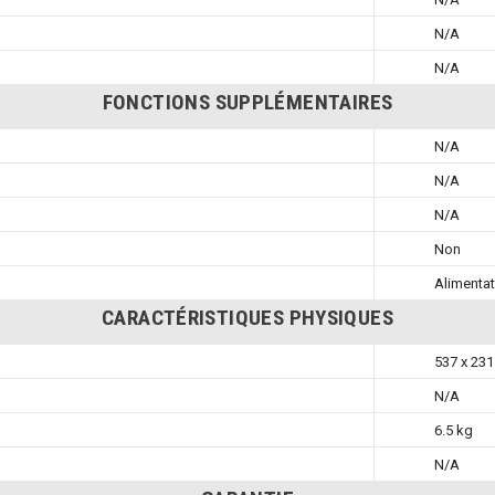
N/A
N/A
FONCTIONS SUPPLÉMENTAIRES
N/A
N/A
N/A
Non
Alimentat
CARACTÉRISTIQUES PHYSIQUES
537 x 23
N/A
6.5 kg
N/A