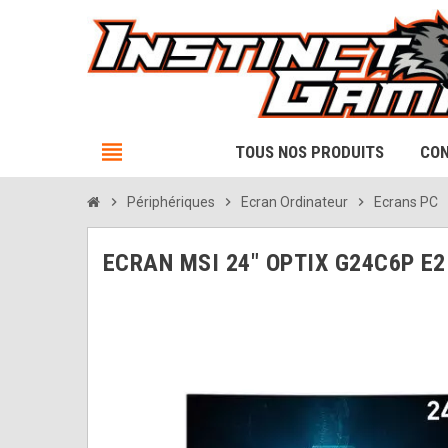
view_headline
TOUS NOS PRODUITS
CON
chevron_right
Périphériques
chevron_right
Ecran Ordinateur
chevron_right
Ecrans PC
chev
ECRAN MSI 24" OPTIX G24C6P E