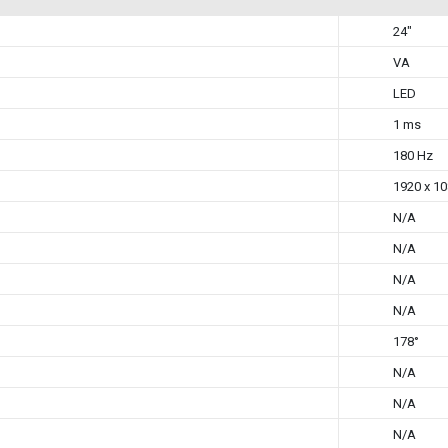
24"
VA
LED
1 ms
180 Hz
1920 x 10
N/A
N/A
N/A
N/A
178°
N/A
N/A
N/A