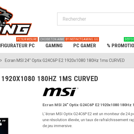
PC SUR MESURE
CHOISIS TON ARME
BY INSTINCTGAMING.GG
DESTO
FIGURATEUR PC
GAMING
PC GAMER
% PROMOTI
ron_right
Ecran MSI 24" Optix G24C6P E2 1920x1080 180Hz 1ms CURVED
2 1920X1080 180HZ 1MS CURVED
Ecran MSI 24" Optix G24C6P E2 1920x1080 180Hz
L'écran MSI Optix G24C6P E2 est un moniteur de 24 
une résolution élevée, un taux de rafraîchissement r
de jeu immersive.