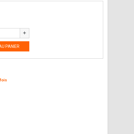
add
AU PANIER
fois